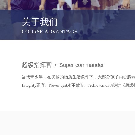
关于我们
COURSE ADVANTAGE
超级指挥官
/
Super commander
当代青少年，在优越的物质生活条件下，大部分孩子内心脆
Integrity正直、Never quit永不放弃、Achievement成就