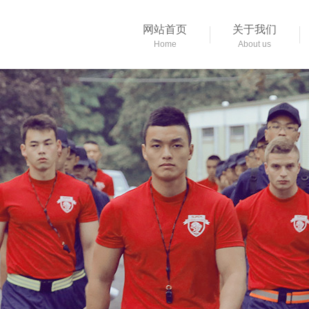
网站首页
关于我们
Home
About us